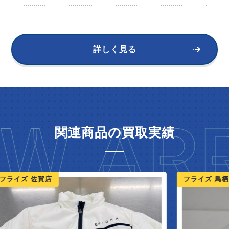
詳しく見る
W ARR
関連商品の買取実績
ライズ 佐賀店
フライズ 鳥栖