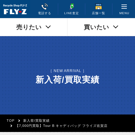
MENU
電話する
LINE査定
店舗一覧
売りたい
買いたい
［ NEW ARRIVAL ］
新入荷/買取実績
TOP
新入荷/買取実績
【7,000円買取】Tour B キャディバッグ フライズ佐賀店