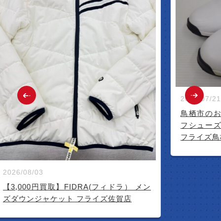
2026/07/21
鳥栖市のお
フシューズ
フライズ鳥
2026/08/03
【3,000円買取】FIDRA(フィドラ） メン
ズダウンジャケット フライズ佐賀店