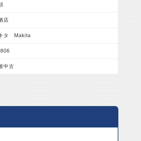
頭
栖店
キタ Makita
806
般中古