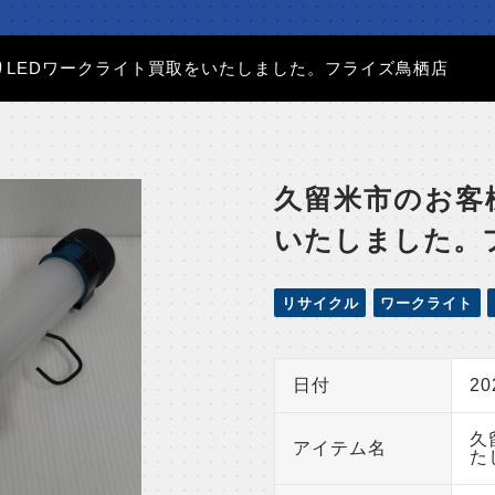
りLEDワークライト買取をいたしました。フライズ鳥栖店
久留米市のお客
いたしました。
リサイクル
ワークライト
日付
2
久
アイテム名
た