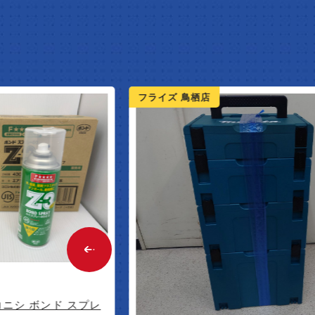
W ARR
フライズ 鳥栖店
ボンド スプレ