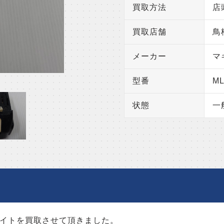
買取方法
店
買取店舗
鳥
メーカー
マ
型番
ML
状態
一
ライトを買取させて頂きました。