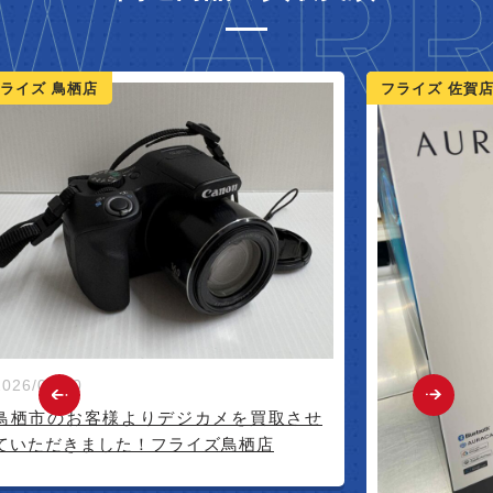
W ARR
ライズ 鳥栖店
フライズ 佐賀
2026/07/20
鳥栖市のお客様よりデジカメを買取させ
ていただきました！フライズ鳥栖店