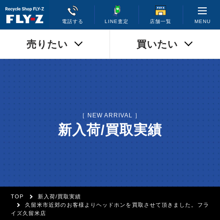
MENU
電話する
LINE査定
店舗一覧
売りたい
買いたい
［ NEW ARRIVAL ］
新入荷/買取実績
TOP
新入荷/買取実績
久留米市近郊のお客様よりヘッドホンを買取させて頂きました。フラ
イズ久留米店