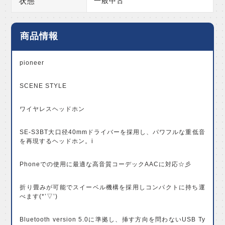
状態
一般中古
商品情報
pioneer
SCENE STYLE
ワイヤレスヘッドホン
SE-S3BT大口径40mmドライバーを採用し、パワフルな重低音
を再現するヘッドホン。i
Phoneでの使用に最適な高音質コーデックAACに対応☆彡
折り畳みが可能でスイーベル機構を採用しコンパクトに持ち運
べます(*’▽’)
Bluetooth version 5.0に準拠し、挿す方向を問わないUSB Ty