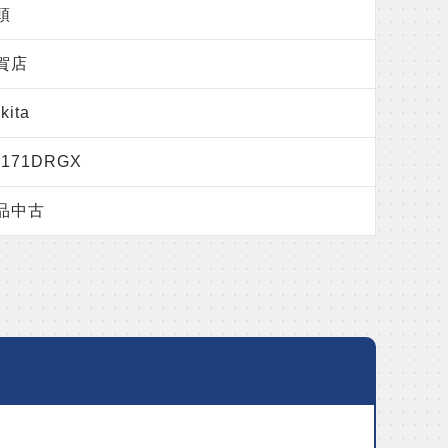
頭
賀店
kita
D171DRGX
品中古