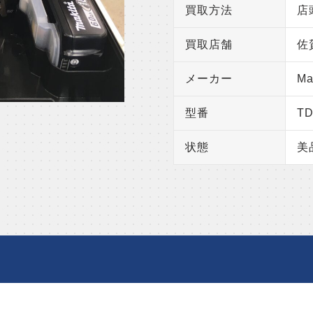
買取方法
店
買取店舗
佐
メーカー
Ma
型番
T
状態
美