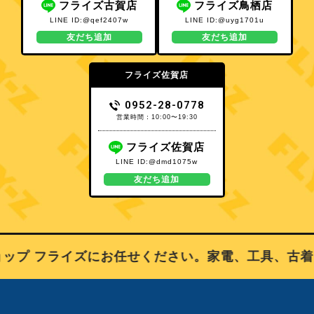
フライズ古賀店
フライズ鳥栖店
LINE ID:@qef2407w
LINE ID:@uyg1701u
友だち追加
友だち追加
フライズ佐賀店
0952-28-0778
営業時間：10:00〜19:30
フライズ佐賀店
LINE ID:@dmd1075w
友だち追加
プ フライズにお任せください。家電、工具、古着、