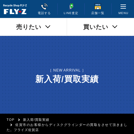
MENU
電話する
LINE査定
店舗一覧
売りたい
買いたい
［ NEW ARRIVAL ］
新入荷/買取実績
TOP
新入荷/買取実績
佐賀市のお客様からディスクグラインダーの買取をさせて頂きまし
た。フライズ佐賀店