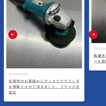
2026/02/26
鳥栖市のお
ーを買取い
2026/03/06
古賀市のお客様からディスクグラインダ
を買取りさせて頂きました。フライズ古
賀店