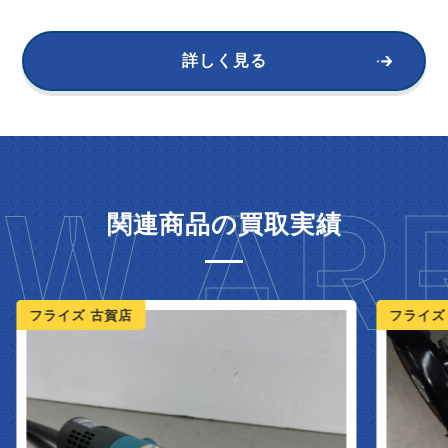
詳しく見る
W ARR
関連商品の買取実績
ライズ 古賀店
フライズ 鳥栖