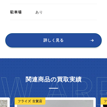
駐車場
あり
詳しく見る
W ARR
関連商品の買取実績
ライズ 古賀店
フライズ 鳥栖