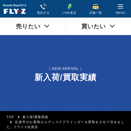
MENU
電話する
LINE査定
店舗一覧
売りたい
買いたい
［ NEW ARRIVAL ］
新入荷/買取実績
TOP
新入荷/買取実績
佐賀市のお客様からディスクグラインダーを買取をさせて頂きまし
た。フライズ佐賀店