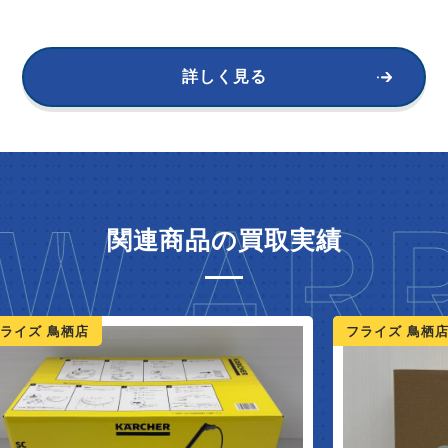
詳しく見る
W ARR
関連商品の買取実績
ライズ 鳥栖店
フライズ 鳥栖