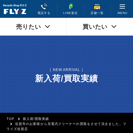
MENU
電話する
LINE査定
店舗一覧
売りたい
買いたい
［ NEW ARRIVAL ］
新入荷/買取実績
TOP
新入荷/買取実績
佐賀市のお客様から充電式クリーナーの買取をさせて頂きました。フ
ライズ佐賀店