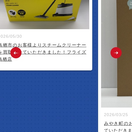
2026/05/30
鳥栖市のお客様よりスチームクリーナー
を買取させていただきました！フライズ
鳥栖店
2026/03/25
みやき町の
ていただき