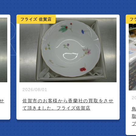
IVAL
フライズ 鳥栖店
フ
2026/07/23
2
せ
鳥栖市内のお客様より深川製磁(茶器揃)買
取させて頂きました。リサイクルショッ
プフライズ鳥栖店