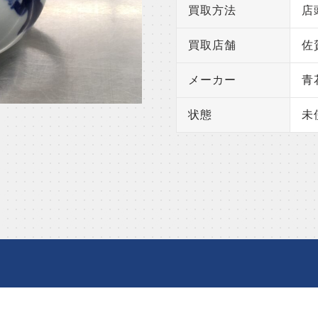
買取方法
店
買取店舗
佐
メーカー
青
状態
未