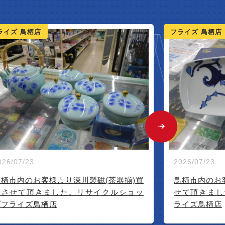
NEW A
ライズ 鳥栖店
フライズ 佐賀店
2026/07/28
026/07/23
佐賀市のお客
せて頂きまし
鳥栖市内のお客様より源右衛門(皿)買取さ
せて頂きました。リサイクルショップフ
ライズ鳥栖店