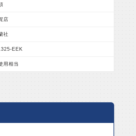
頭
賀店
蘭社
325-EEK
使用相当