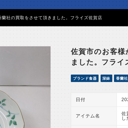
香蘭社の買取をさせて頂きました。フライズ佐賀店
佐賀市のお客様
ました。フライ
ブランド食器
深鉢
香蘭社
日付
2
佐
アイテム名
し