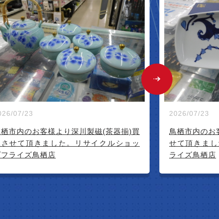
NEW 
2026/07/28
026/07/23
佐賀市のお客
せて頂きまし
鳥栖市内のお客様より源右衛門(皿)買取さ
せて頂きました。リサイクルショップフ
ライズ鳥栖店