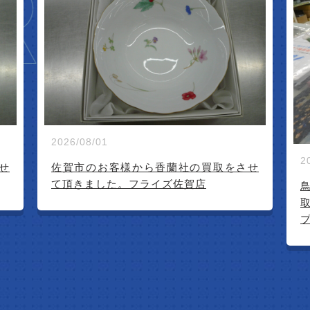
IVAL
2026/07/23
2
せ
鳥栖市内のお客様より深川製磁(茶器揃)買
取させて頂きました。リサイクルショッ
プフライズ鳥栖店