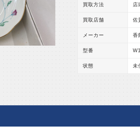
買取方法
店
買取店舗
佐
メーカー
香
型番
W1
状態
未