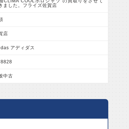
袖CLIMA COOLポロシャツ の買取りをさせて
きました。フライズ佐賀店
頭
賀店
didas アディダス
8828
般中古