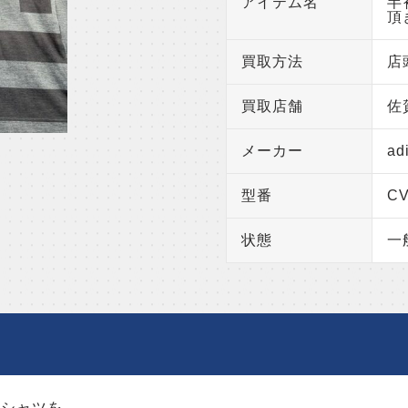
アイテム名
半
頂
買取方法
店
買取店舗
佐
メーカー
a
型番
CV
状態
一
ロシャツを