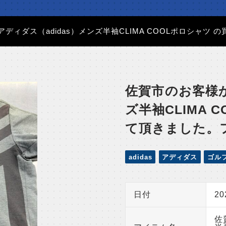
アディダス（adidas）メンズ半袖CLIMA COOLポロシャ
佐賀市のお客様か
ズ半袖CLIMA 
て頂きました。
adidas
アディダス
ゴル
日付
2
佐