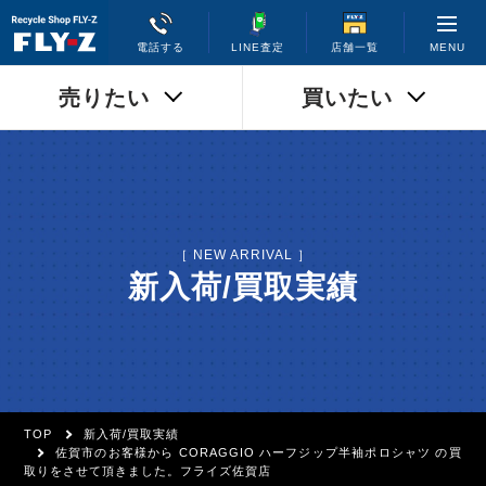
MENU
電話する
LINE査定
店舗一覧
売りたい
買いたい
［ NEW ARRIVAL ］
新入荷/買取実績
TOP
新入荷/買取実績
佐賀市のお客様から CORAGGIO ハーフジップ半袖ポロシャツ の買
取りをさせて頂きました。フライズ佐賀店