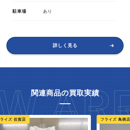
駐車場
あり
詳しく見る
W ARR
関連商品の買取実績
ライズ 佐賀店
フライズ 鳥栖