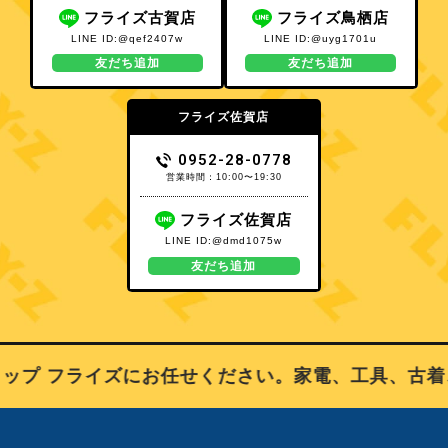
フライズ古賀店
フライズ鳥栖店
LINE ID:@qef2407w
LINE ID:@uyg1701u
友だち追加
友だち追加
フライズ佐賀店
0952-28-0778
営業時間：10:00〜19:30
フライズ佐賀店
LINE ID:@dmd1075w
友だち追加
プ フライズにお任せください。家電、工具、古着、