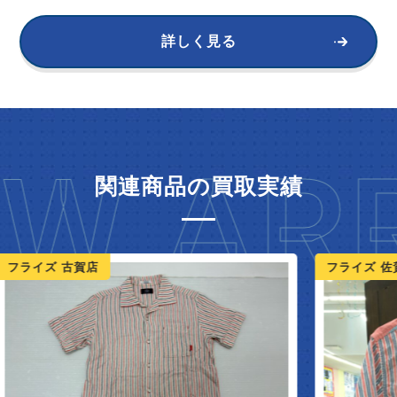
詳しく見る
W ARR
関連商品の買取実績
ライズ 古賀店
フライズ 佐賀