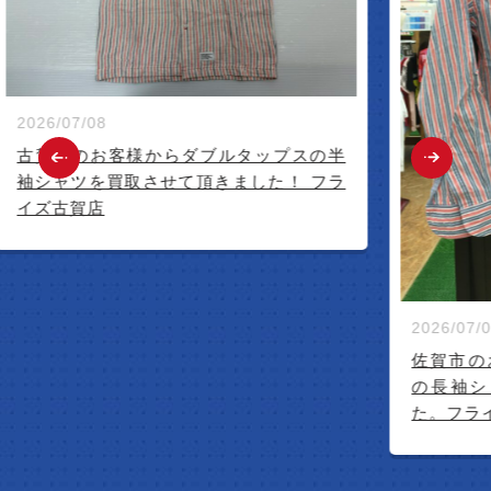
2026/07/08
古賀市のお客様からダブルタップスの半
袖シャツを買取させて頂きました！ フラ
イズ古賀店
2026/07/04
佐賀市のお客様
の長袖シャ
た。フライ