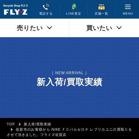
MENU
電話する
LINE査定
店舗一覧
売りたい
買いたい
［ NEW ARRIVAL ］
新入荷/買取実績
TOP
新入荷/買取実績
佐賀市のお客様から NIKE ＦＣバルセロナ レプリカユニの買取りを
させて頂きました。フライズ佐賀店