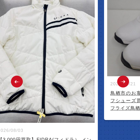
2026/07/21
鳥栖市のお
フシューズ
フライズ鳥
2026/08/03
【3,000円買取】FIDRA(フィドラ） メン