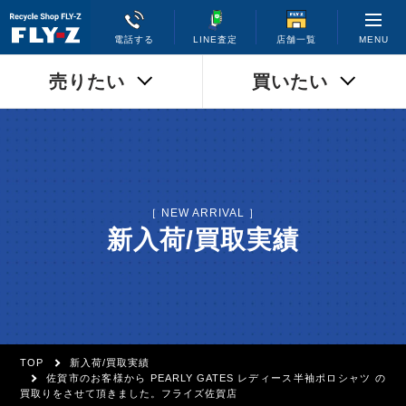
MENU
電話する
LINE査定
店舗一覧
売りたい
買いたい
［ NEW ARRIVAL ］
新入荷/買取実績
TOP
新入荷/買取実績
佐賀市のお客様から PEARLY GATES レディース半袖ポロシャツ の
買取りをさせて頂きました。フライズ佐賀店