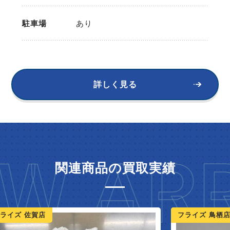
駐車場
あり
詳しく見る
W ARR
関連商品の買取実績
ライズ 佐賀店
フライズ 鳥栖