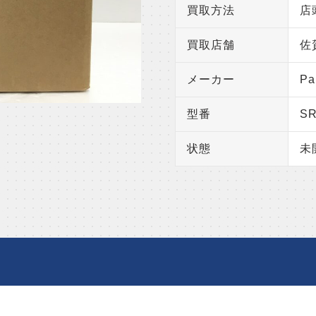
買取方法
店
買取店舗
佐
メーカー
Pa
型番
SR
状態
未