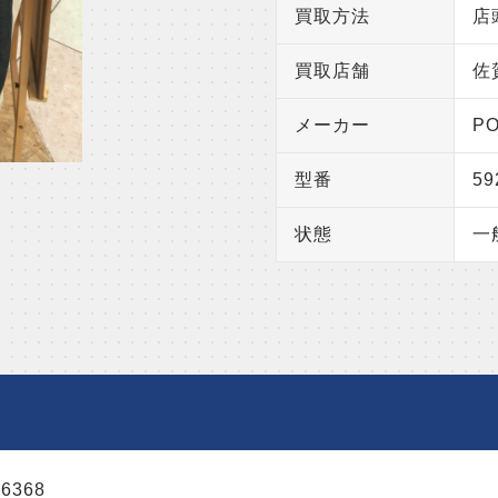
買取方法
店
買取店舗
佐
メーカー
P
型番
59
状態
一
6368