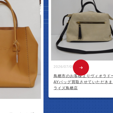
NEW 
2026/07/05
鳥栖市のお客
買取させてい
栖店
026/07/09
鳥栖市のお客様よりヴィオラドーロの2W
AYバッグ買取させていただきました！フ
ライズ鳥栖店