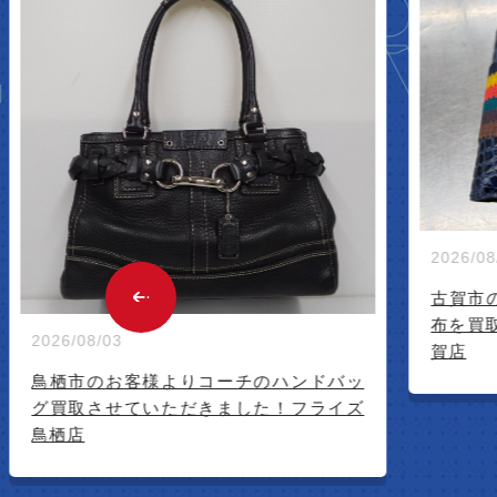
W ARR
2026/08/01
古賀市のお客様からポールスミスのお
布を買取させて頂きました！ フライズ
賀店
チのハンドバッ
した！フライズ