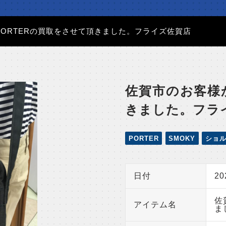
ORTERの買取をさせて頂きました。フライズ佐賀店
佐賀市のお客様
きました。フラ
PORTER
SMOKY
ショ
日付
2
佐
アイテム名
ま