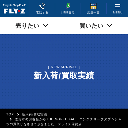
MENU
電話する
LINE査定
店舗一覧
売りたい
買いたい
［ NEW ARRIVAL ］
新入荷/買取実績
TOP
新入荷/買取実績
佐賀市のお客様からTHE NORTH FACE ロングスリーブヌプシシャ
ツの買取りをさせて頂きました。フライズ佐賀店