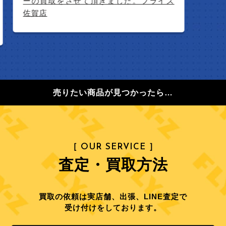
ーの買取をさせて頂きました。フライズ
佐賀店
売りたい商品が見つかったら…
［ OUR SERVICE ］
査定・買取方法
買取の依頼は実店舗、出張、LINE査定で
受け付けをしております。