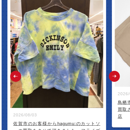
2026/07/27
鳥栖市のお客
買取させてい
2026/08/03
店
佐賀市のお客様からhagumu:のカットソ