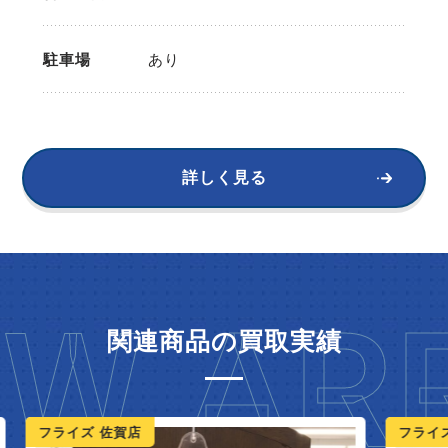
駐車場
あり
詳しく見る
W ARR
関連商品の買取実績
ライズ 佐賀店
フライズ 鳥栖