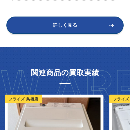
詳しく見る
W ARR
関連商品の買取実績
ライズ 鳥栖店
フライズ 鳥栖