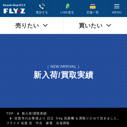
MENU
電話する
LINE査定
店舗一覧
売りたい
買いたい
［ NEW ARRIVAL ］
新入荷/買取実績
TOP
新入荷/買取実績
佐賀市のお客様より 日立 ５kg 洗濯機 を買取りさせて頂きました。
フライズ 佐賀 店 中古 家電 出張買取