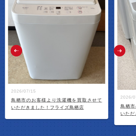
2026/07/15
2026/07/14
鳥栖市のお客様より洗濯機を買取させて
鳥栖市のお
いただきました！フライズ鳥栖店
いただきま