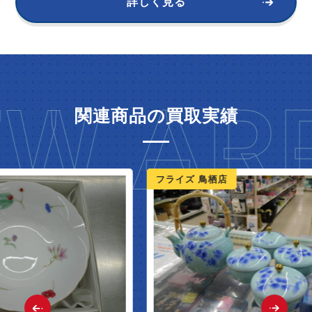
詳しく見る
W ARR
関連商品の買取実績
ライズ 鳥栖店
フライズ 鳥栖