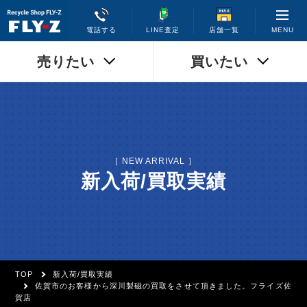
MENU
電話する
LINE査定
店舗一覧
売りたい
買いたい
［ NEW ARRIVAL ］
新入荷/買取実績
TOP
新入荷/買取実績
佐賀市のお客様から深川製磁の買取をさせて頂きました。フライズ佐
賀店