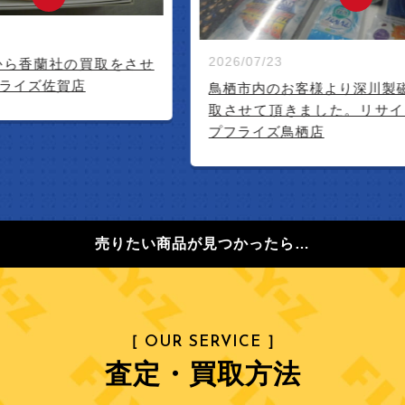
2026/07/23
2026/07/23
鳥栖市内のお客様より深川製磁(茶器揃)買
鳥栖市内のお
取させて頂きました。リサイクルショッ
せて頂きま
プフライズ鳥栖店
ライズ鳥栖
売りたい商品が見つかったら…
［ OUR SERVICE ］
査定・買取方法