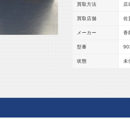
買取方法
店
買取店舗
佐
メーカー
香
型番
90
状態
未