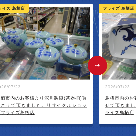
NEW 
ライズ 鳥栖店
フライズ 佐賀店
2026/07/28
026/07/23
佐賀市のお客
せて頂きまし
鳥栖市内のお客様より源右衛門(皿)買取さ
せて頂きました。リサイクルショップフ
ライズ鳥栖店