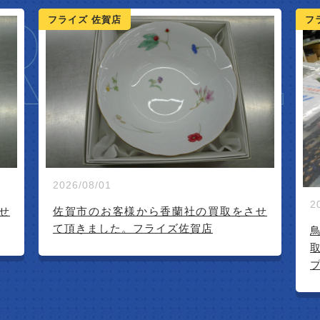
IVAL
フライズ 鳥栖店
フ
2026/07/23
2
せ
鳥栖市内のお客様より深川製磁(茶器揃)買
取させて頂きました。リサイクルショッ
プフライズ鳥栖店