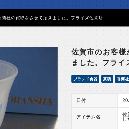
香蘭社の買取をさせて頂きました。フライズ佐賀店
佐賀市のお客様
ました。フライ
ブランド食器
茶碗
香蘭社
日付
2
佐
アイテム名
し