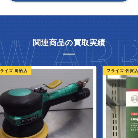
W ARR
関連商品の買取実績
ライズ 鳥栖店
フライズ 佐賀