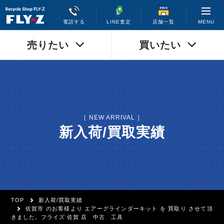
MENU
電話する
LINE査定
店舗一覧
売りたい
買いたい
［ NEW ARRIVAL ］
新入荷/買取実績
TOP
新入荷/買取実績
佐賀市 のお客様より エアーグラインダーキット を 買取り させて頂
きました。フライズ 佐賀 店 中古 工具