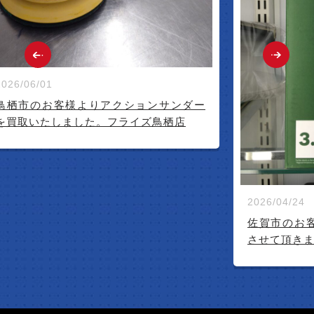
2026/06/01
鳥栖市のお客様よりアクションサンダー
を買取いたしました。フライズ鳥栖店
2026/04/24
佐賀市のお
させて頂き