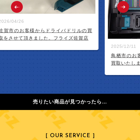
2026/04/26
佐賀市のお客様からドライバドリルの買
取をさせて頂きました。フライズ佐賀店
2025/12/11
鳥栖市のお
買取いたし
売りたい商品が見つかったら…
［ OUR SERVICE ］