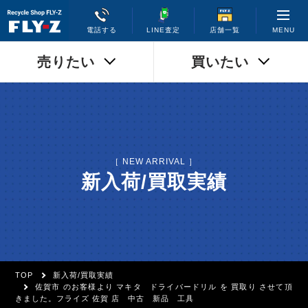
MENU
電話する
LINE査定
店舗一覧
売りたい
買いたい
［ NEW ARRIVAL ］
新入荷/買取実績
TOP
新入荷/買取実績
佐賀市 のお客様より マキタ ドライバードリル を 買取り させて頂
きました。フライズ 佐賀 店 中古 新品 工具