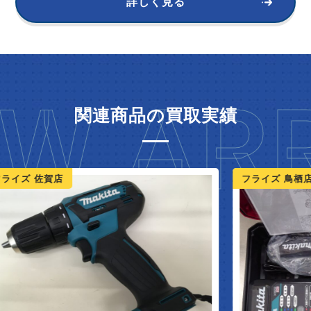
詳しく見る
W ARR
関連商品の買取実績
ライズ 佐賀店
フライズ 鳥栖