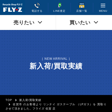
MENU
電話する
LINE査定
店舗一覧
売りたい
買いたい
［ NEW ARRIVAL ］
新入荷/買取実績
TOP
新入荷/買取実績
佐賀市 のお客様より リンナイ ガステーブル （LPガス）を 買取り
させて頂きました。フライズ 佐賀 店