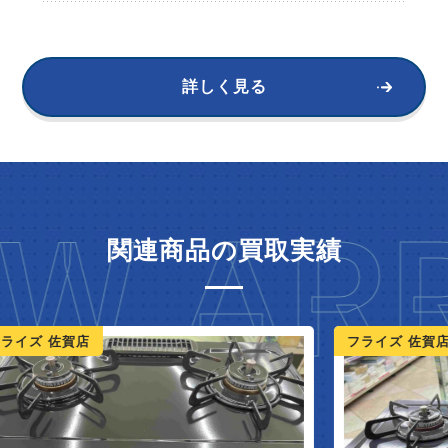
詳しく見る
W ARR
関連商品の買取実績
ライズ 佐賀店
フライズ 佐賀