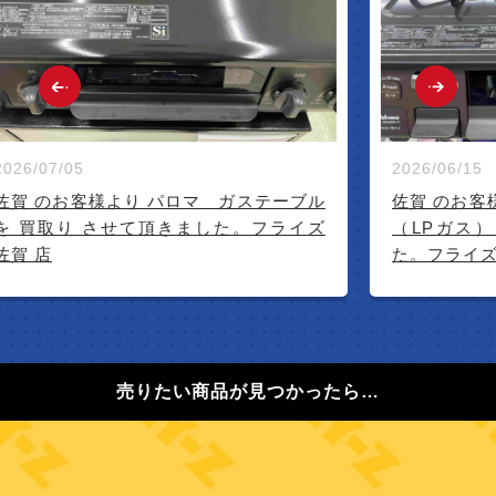
2026/07/05
2026/06/15
佐賀 のお客様より パロマ ガステーブル
佐賀 のお客
を 買取り させて頂きました。フライズ
（LPガス）
佐賀 店
た。フライズ
売りたい商品が見つかったら…