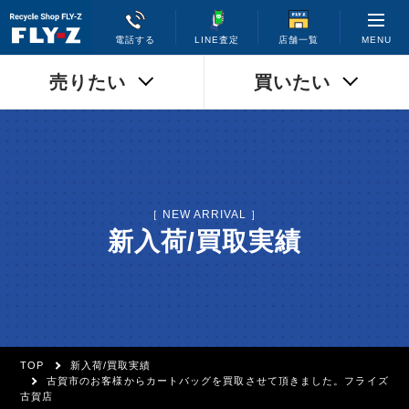
MENU
電話する
LINE査定
店舗一覧
売りたい
買いたい
［ NEW ARRIVAL ］
新入荷/買取実績
TOP
新入荷/買取実績
古賀市のお客様からカートバッグを買取させて頂きました。フライズ
古賀店