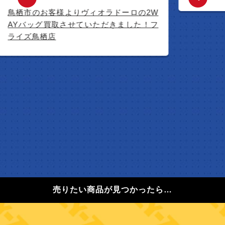
鳥栖市のお客様よりヴィオラドーロの2W
AYバッグ買取させていただきました！フ
ライズ鳥栖店
売りたい商品が見つかったら…