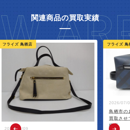
W ARR
関連商品の買取実績
ライズ 鳥栖店
フライズ 鳥栖
2026/07/05
鳥栖市のお
買取させて
栖店
2026/07/09