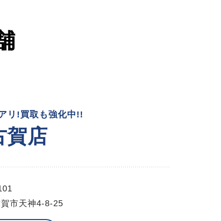
舗
リ!買取も強化中!!
古賀店
101
賀市天神4-8-25