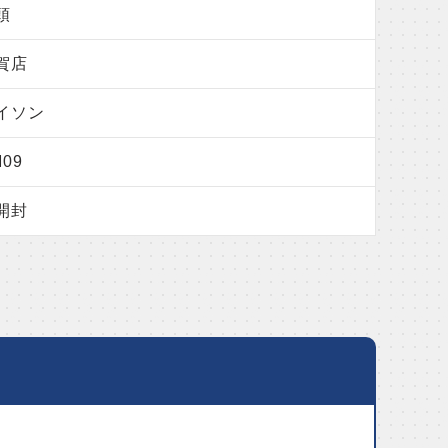
頭
賀店
イソン
09
開封