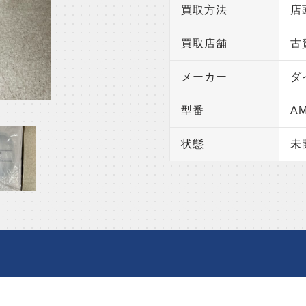
買取方法
店
買取店舗
古
メーカー
ダ
型番
AM
状態
未