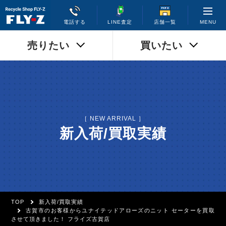
MENU
電話する
LINE査定
店舗一覧
売りたい
買いたい
［ NEW ARRIVAL ］
新入荷/買取実績
TOP
新入荷/買取実績
古賀市のお客様からユナイテッドアローズのニット セーターを買取
させて頂きました！ フライズ古賀店