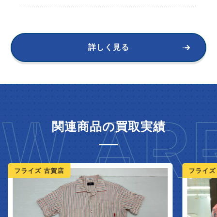
詳しく見る
W ARR
関連商品の買取実績
ライズ 古賀店
フライズ 佐賀