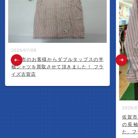
2026/07/08
古賀市のお客様からダブルタップスの半
袖シャツを買取させて頂きました！ フラ
イズ古賀店
2026/07/04
佐賀市のお客様
の長袖シャ
た。フライ