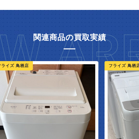
W ARR
関連商品の買取実績
ライズ 鳥栖店
フライズ 鳥栖