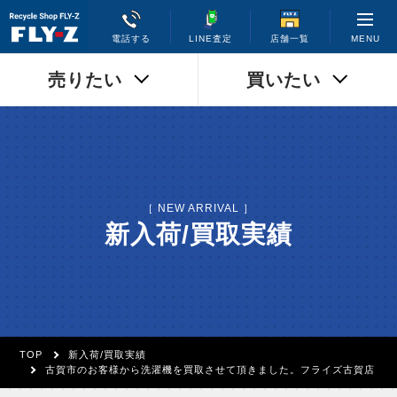
MENU
電話する
LINE査定
店舗一覧
売りたい
買いたい
［ NEW ARRIVAL ］
新入荷/買取実績
TOP
新入荷/買取実績
古賀市のお客様から洗濯機を買取させて頂きました。フライズ古賀店