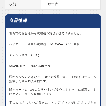
状態
一般中古
商品情報
古賀市のお客様から洗濯機を買取させて頂きました。
ハイアール 全自動洗濯機 JW-C45A 2018年製
ステンレス槽 4.5Kg
幅528x高さ888x奥行500mm
汚れが少ないときなど、10分で洗濯できる「お急ぎコース」を
搭載した全自動洗濯機です。
脱水モードにしわになりやすいブラウスやシャツに最適な「し
わケア」「弱」を採用してます。
干したときにしわが付きにくく、アイロンがけが楽にできま