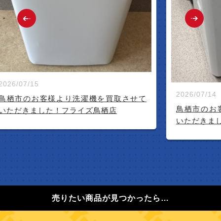
2026/07/15
2026/07/14
鳥栖市のお客様より洗濯機を買取させて
鳥栖市のお
いただきました！フライズ鳥栖店
いただきま
売りたい商品が見つかったら…