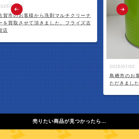
2025/07/16
古賀市のお客様から洗剤マルチクリーナ
ーを買取させて頂きました。フライズ古
賀店
2025/07/02
鳥栖市のお
ただきまし
売りたい商品が見つかったら…