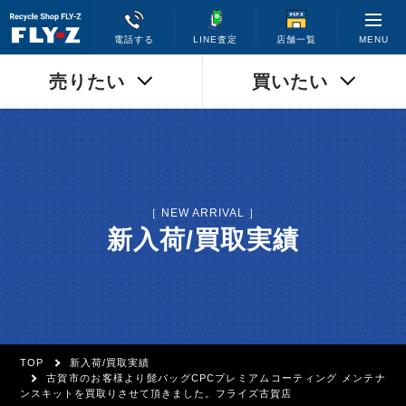
MENU
電話する
LINE査定
店舗一覧
売りたい
買いたい
［ NEW ARRIVAL ］
新入荷/買取実績
TOP
新入荷/買取実績
古賀市のお客様より髭バッグCPCプレミアムコーティング メンテナ
ンスキットを買取りさせて頂きました。フライズ古賀店