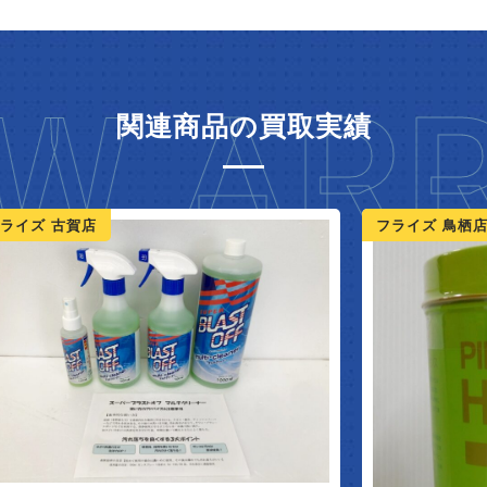
W ARR
関連商品の買取実績
ライズ 古賀店
フライズ 鳥栖