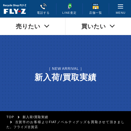
MENU
電話する
LINE査定
店舗一覧
売りたい
買いたい
［ NEW ARRIVAL ］
新入荷/買取実績
TOP
新入荷/買取実績
古賀市のお客様よりFIATノベルティグッズを買取させて頂きまし
た。フライズ古賀店