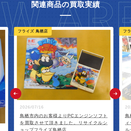
W ARR
関連商品の買取実績
ライズ 鳥栖店
フライズ 鳥栖
2026/07/16
2026/07/15
鳥栖市内のお客様よりPCエンジンソフト
鳥栖市内のお
を買取させて頂きました。リサイクルシ
ィーを買取
ョップフライズ鳥栖店
ルショップ