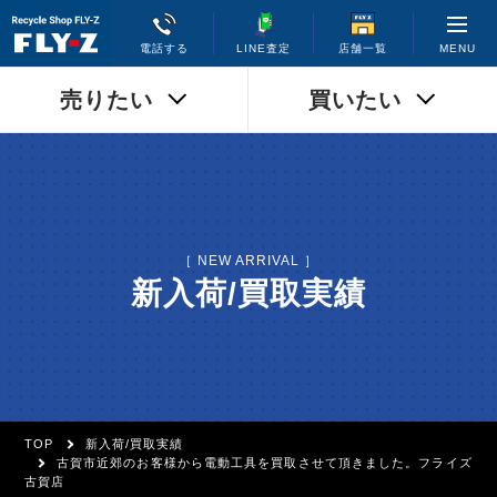
MENU
電話する
LINE査定
店舗一覧
売りたい
買いたい
［ NEW ARRIVAL ］
新入荷/買取実績
TOP
新入荷/買取実績
古賀市近郊のお客様から電動工具を買取させて頂きました。フライズ
古賀店