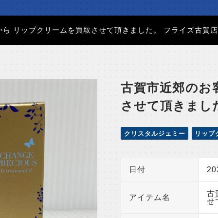
から リップクリームを買取させて頂きました。 フライズ古賀
古賀市近郊のお
させて頂きまし
クリスタルジェミー
リップ
日付
2
古
アイテム名
せ