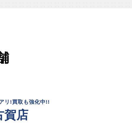
舗
リ!買取も強化中!!
古賀店