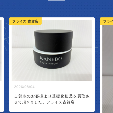
IVAL
フライズ 古賀店
フ
2
さ