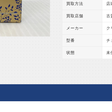
買取方法
店
買取店舗
古
メーカー
ク
型番
チ
状態
未