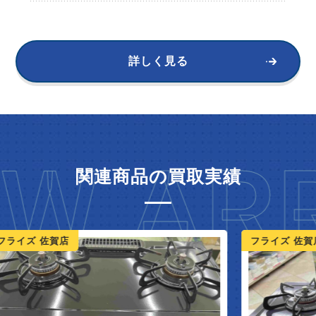
詳しく見る
W ARR
関連商品の買取実績
ライズ 佐賀店
フライズ 佐賀