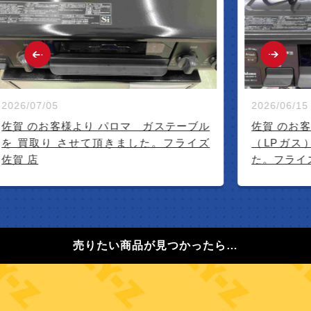
2026/07/05
2026/06/15
佐賀 のお客様より パロマ ガステーブル
佐賀 のお客
を 買取り させて頂きました。フライズ
（LPガス）
佐賀 店
た。フライズ
売りたい商品が見つかったら…