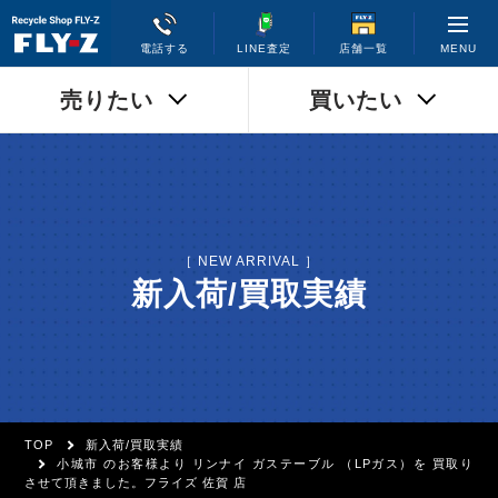
MENU
電話する
LINE査定
店舗一覧
売りたい
買いたい
［ NEW ARRIVAL ］
新入荷/買取実績
TOP
新入荷/買取実績
小城市 のお客様より リンナイ ガステーブル （LPガス）を 買取り
させて頂きました。フライズ 佐賀 店