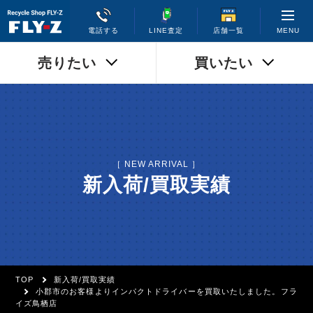
MENU
電話する
LINE査定
店舗一覧
売りたい
買いたい
［ NEW ARRIVAL ］
新入荷/買取実績
TOP
新入荷/買取実績
小郡市のお客様よりインパクトドライバーを買取いたしました。フラ
イズ鳥栖店