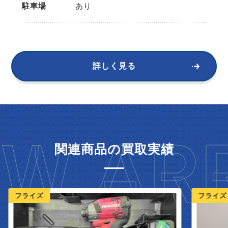
駐車場
あり
詳しく見る
W ARR
関連商品の買取実績
ライズ
フライズ 鳥栖