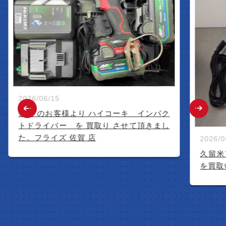
2026/06/15
佐賀 のお客様より ハイコーキ インパク
トドライバー を 買取り させて頂きまし
た。フライズ 佐賀 店
2026/06/12
久留米市の
を買取いた