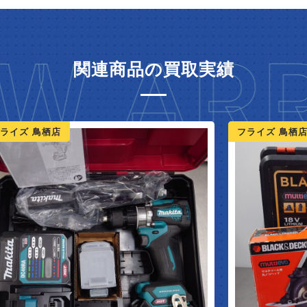
W ARR
関連商品の買取実績
ライズ 鳥栖店
フライズ 鳥栖