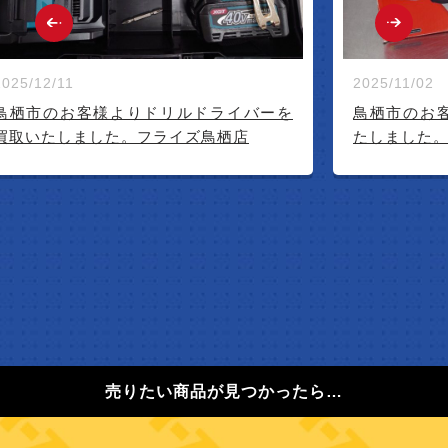
2025/12/11
2025/11/02
鳥栖市のお客様よりドリルドライバーを
鳥栖市のお
買取いたしました。フライズ鳥栖店
たしました
売りたい商品が見つかったら…