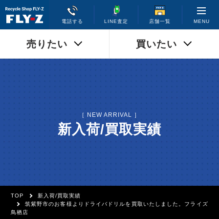
MENU
電話する
LINE査定
店舗一覧
売りたい
買いたい
［ NEW ARRIVAL ］
新入荷/買取実績
TOP
新入荷/買取実績
筑紫野市のお客様よりドライバドリルを買取いたしました。フライズ
鳥栖店