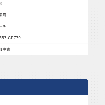
頭
栖店
ーチ
557-CP770
般中古