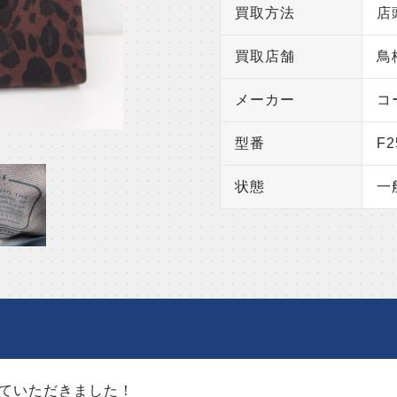
買取方法
店
買取店舗
鳥
メーカー
コ
型番
F2
状態
一
ていただきました！