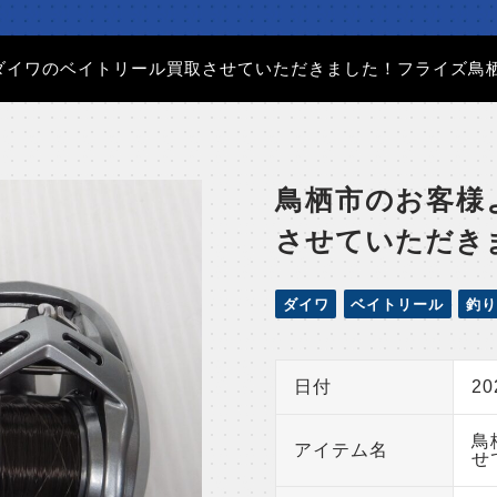
ダイワのベイトリール買取させていただきました！フライズ鳥
鳥栖市のお客様
させていただき
ダイワ
ベイトリール
釣り
日付
2
鳥
アイテム名
せ