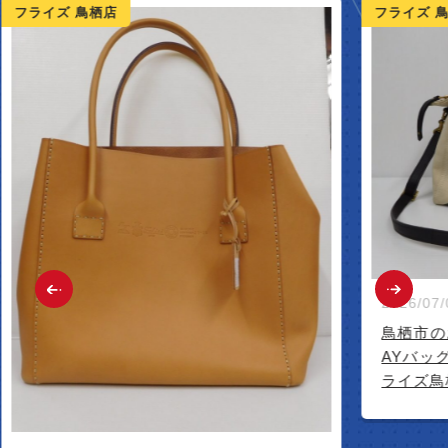
ライズ 鳥栖店
フライズ 鳥栖
2026/07/09
鳥栖市のお客
AYバッグ買
ライズ鳥栖