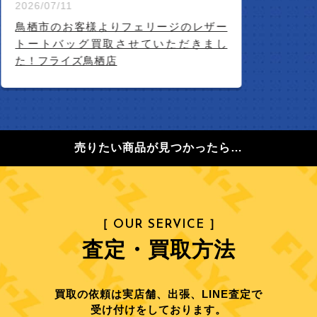
2026/07/11
鳥栖市のお客様よりフェリージのレザー
トートバッグ買取させていただきまし
た！フライズ鳥栖店
売りたい商品が見つかったら…
［ OUR SERVICE ］
査定・買取方法
買取の依頼は実店舗、出張、LINE査定で
受け付けをしております。