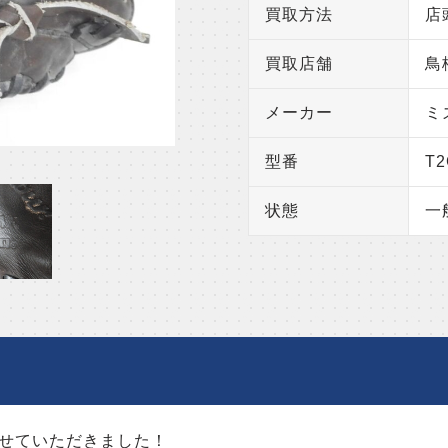
買取方法
店
買取店舗
鳥
メーカー
ミ
型番
T2
状態
一
せていただきました！