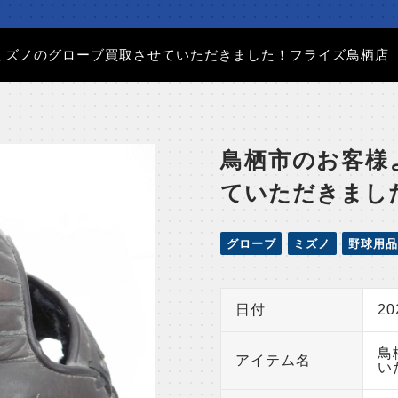
ミズノのグローブ買取させていただきました！フライズ鳥栖店
鳥栖市のお客様
ていただきまし
グローブ
ミズノ
野球用品
日付
2
鳥
アイテム名
い