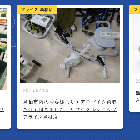
IVAL
フライズ 鳥栖店
フ
2026/07/02
鳥栖市のお客様よりSSKのグローブ買取
させていただきました！フライズ鳥栖店
2
取
プ