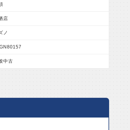
頭
栖店
ズノ
GN80157
般中古