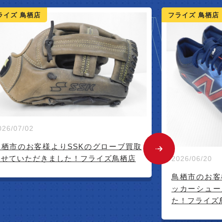
NEW 
ライズ 鳥栖店
フライズ 鳥栖店
2026/06/14
026/06/20
みやき町のお
バーベキュー
鳥栖市のお客様よりニューバランスのサ
ました！フラ
ッカーシューズ買取させていただきまし
た！フライズ鳥栖店