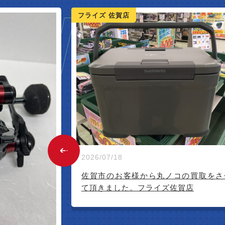
W ARR
フライズ 鳥栖店
2026/07/03
鳥栖市内のお客様よりエアロバイク買
させて頂きました。リサイクルショッ
コの買取をさせ
フライズ鳥栖店
賀店