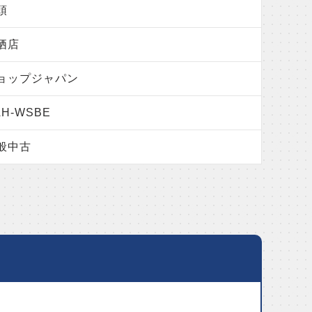
頭
栖店
ョップジャパン
AH-WSBE
般中古