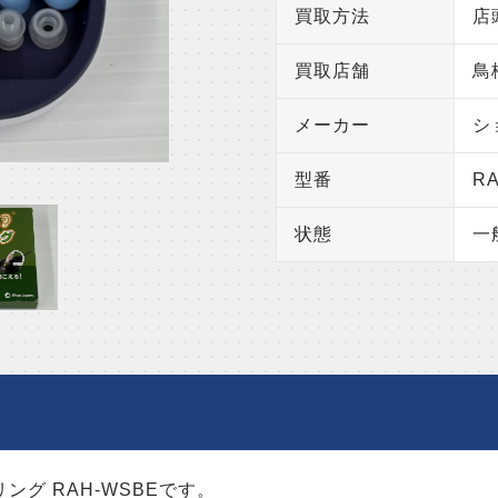
買取方法
店
買取店舗
鳥
メーカー
シ
型番
R
状態
一
ング RAH-WSBEです。