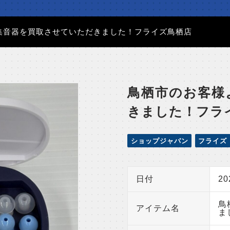
集音器を買取させていただきました！フライズ鳥栖店
鳥栖市のお客様
きました！フラ
ショップジャパン
フライズ
日付
2
鳥
アイテム名
ま