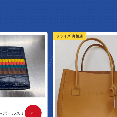
W ARR
フライズ 鳥栖店
ルスミスのお財