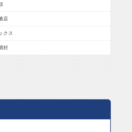
頭
栖店
ックス
開封