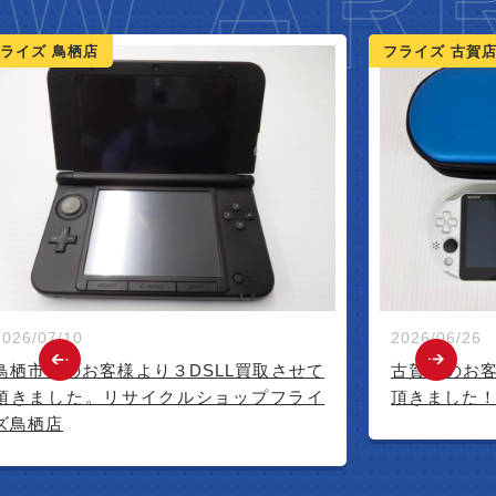
W ARR
ライズ 鳥栖店
フライズ 古賀
2026/07/10
2026/06/26
鳥栖市内のお客様より３DSLL買取させて
古賀市のお客
頂きました。リサイクルショップフライ
頂きました！
ズ鳥栖店