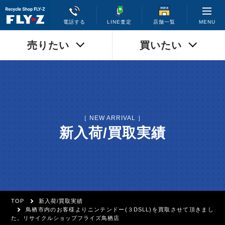
MENU
電話する
LINE査定
店舗一覧
売りたい
買いたい
［ NEW ARRIVAL ］
新入荷/買取実績
TOP
新入荷/買取実績
鳥栖市内のお客様よりニンテンドー(３DSLL)を買取させて頂きまし
た。リサイクルショップフライズ鳥栖店