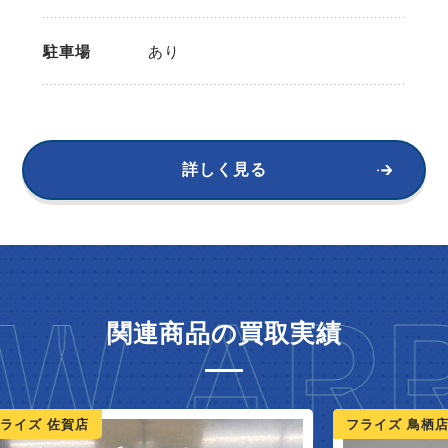
駐車場
あり
詳しく見る
W ARR
関連商品の買取実績
ライズ 佐賀店
フライズ 鳥栖