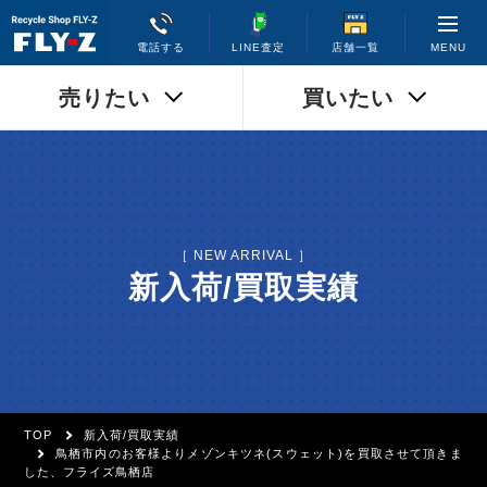
MENU
電話する
LINE査定
店舗一覧
売りたい
買いたい
［ NEW ARRIVAL ］
新入荷/買取実績
TOP
新入荷/買取実績
鳥栖市内のお客様よりメゾンキツネ(スウェット)を買取させて頂きま
した、フライズ鳥栖店