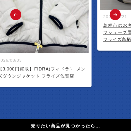
2026/07/21
鳥栖市のお
フシューズ
フライズ鳥
2026/08/03
【3,000円買取】FIDRA(フィドラ） メン
ズダウンジャケット フライズ佐賀店
売りたい商品が見つかったら…