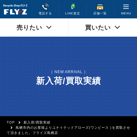
MENU
電話する
LINE査定
店舗一覧
売りたい
買いたい
［ NEW ARRIVAL ］
新入荷/買取実績
TOP
新入荷/買取実績
鳥栖市内のお客様よりユナイテッドアローズ(ワンピース )を買取させ
て頂きました。フライズ鳥栖店