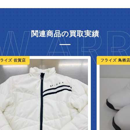
W ARR
関連商品の買取実績
ライズ 佐賀店
フライズ 鳥栖