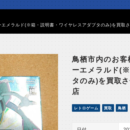
ターエメラルド(※箱・説明書・ワイヤレスアダプタのみ)を買取
鳥栖市内のお客
ーエメラルド(
タのみ)を買取
店
レトロゲーム
買取
鳥栖
日付
2