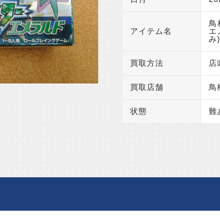
鳥
アイテム名
エ
み
買取方法
店
買取店舗
鳥
状態
難