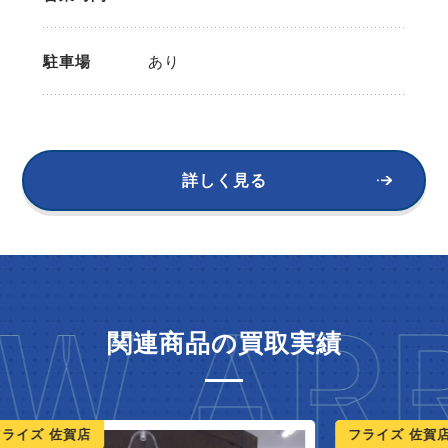
駐車場
あり
詳しく見る
W ARR
関連商品の買取実績
ライズ 佐賀店
フライズ 佐賀