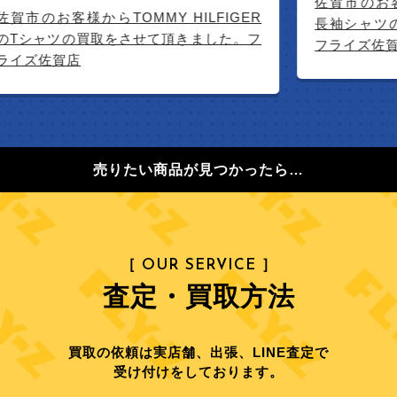
佐賀市のお客
佐賀市のお客様からTOMMY HILFIGER
長袖シャツ
のTシャツの買取をさせて頂きました。フ
フライズ佐
ライズ佐賀店
売りたい商品が見つかったら…
［ OUR SERVICE ］
査定・買取方法
買取の依頼は実店舗、出張、LINE査定で
受け付けをしております。