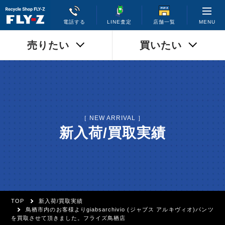
MENU
電話する
LINE査定
店舗一覧
売りたい
買いたい
［ NEW ARRIVAL ］
新入荷/買取実績
TOP
新入荷/買取実績
鳥栖市内のお客様よりgiabsarchivio (ジャブス アルキヴィオ)パンツ
を買取させて頂きました。フライズ鳥栖店