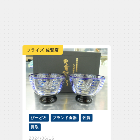
フライズ 佐賀店
びーどろ
ブランド食器
佐賀
買取
2024/06/16