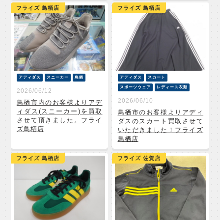
フライズ 鳥栖店
フライズ 鳥栖店
アディダス
スニーカー
鳥栖
アディダス
スカート
スポーツウェア
レディース衣類
2026/06/12
2026/06/10
鳥栖市内のお客様よりアデ
ィダス(スニーカー)を買取
鳥栖市のお客様よりアディ
させて頂きました。フライ
ダスのスカート買取させて
ズ鳥栖店
いただきました！フライズ
鳥栖店
フライズ 鳥栖店
フライズ 佐賀店