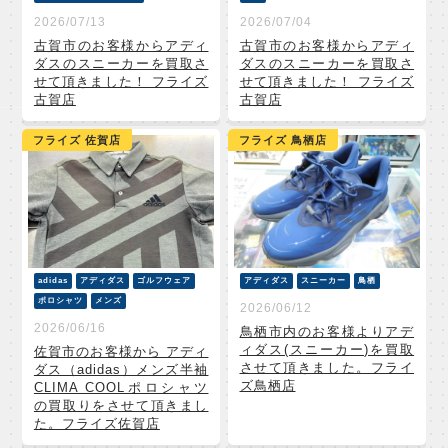
2026/07/13
2026/07/04
古賀市のお客様からアディ
古賀市のお客様からアディ
ダスのスニーカーを買取さ
ダスのスニーカーを買取さ
せて頂きました！ フライズ
せて頂きました！ フライズ
古賀店
古賀店
フライズ 佐賀店
フライズ 鳥栖店
adidas
アディダス
ゴルフウェア
アディダス
スニーカー
鳥栖
ポロシャツ
メンズ
2026/06/12
2026/06/16
鳥栖市内のお客様よりアデ
ィダス(スニーカー)を買取
佐賀市のお客様から アディ
させて頂きました。フライ
ダス（adidas）メンズ半袖
ズ鳥栖店
CLIMA COOLポロシャツ
の買取りをさせて頂きまし
た。フライズ佐賀店