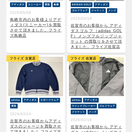
アディダス
スニーカー
買取
鳥栖
ADIDAS GOLF
アディダス
ゴルフウェア
ジャケット
メンズ
2026/05/08
2026/03/18
鳥栖市内のお客様よりアデ
ィダス(スニーカー)を買取
佐賀市のお客様から アディ
させて頂きました。フライ
ダスゴルフ（adidas GOL
ズ鳥栖店
F）メンズフルジップジャ
ケット の買取りをさせて頂
きました。フライズ佐賀店
フライズ 古賀店
フライズ 佐賀店
adidas
アディダス
スポーツウェア
adidas
アディダス
買取
ウインドブレーカー
ゴルフウェア
ジャケット
メンズ
2026/03/14
2026/02/16
古賀市のお客様からアディ
ダスのジャージを買取させ
佐賀市のお客様から アディ
て頂きました！ フライズ古