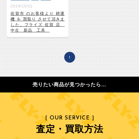
2024/10/11
佐賀市 のお客様より 耕運
機 を 買取り させて頂きま
した。フライズ 佐賀 店
中古 新品 工具
1
売りたい商品が見つかったら…
［ OUR SERVICE ］
査定・買取方法