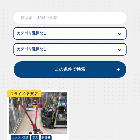
EW AR
この条件で検索
フライズ 佐賀店
エンジン工具
工具
耕運機