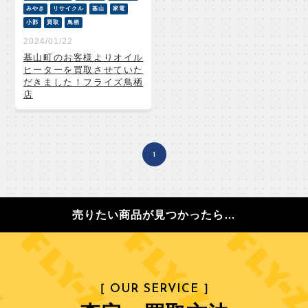
みやき
リサイクル
基山
家電
小郡
買取
鳥栖
2024/01/22
基山町のお客様よりオイル
ヒーターを買取させていた
だきました！フライズ鳥栖
店
1
売りたい商品が見つかったら…
［ OUR SERVICE ］