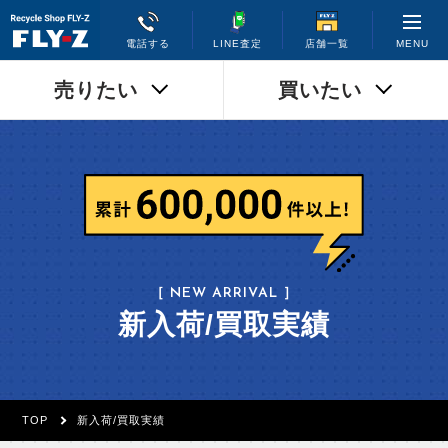
MENU
電話する
LINE査定
店舗一覧
売りたい
買いたい
［ NEW ARRIVAL ］
新入荷/買取実績
TOP
新入荷/買取実績