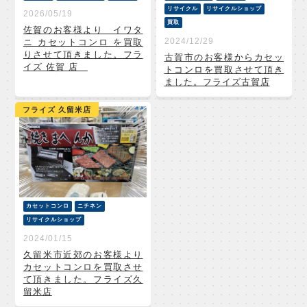
リサイクル
リサイクルショップ
2026/05/19
買取
佐賀のお客様より イワタ
2024/12/29
ニ カセットコンロ を買取
りさせて頂きました。フラ
古賀市のお客様からカセッ
イズ 佐賀 店
トコンロを買取させて頂き
ました。フライズ古賀店
フライズ 久留米店
カセットコンロ
ニチネン
リサイクルショップ
2024/01/15
久留米市近郊のお客様より
カセットコンロを買取させ
て頂きました。フライズ久
留米店