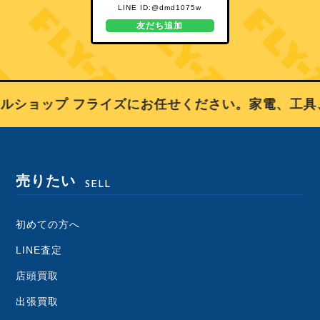
LINE ID:@dmd1075w
友だち追加
ルショップ フライズにお任せください。家電、工具
売りたい
SELL
初めての方へ
LINE査定
店頭買取
出張買取