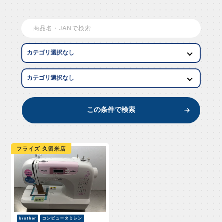
EW AR
この条件で検索
フライズ 久留米店
brother
コンピュータミシン